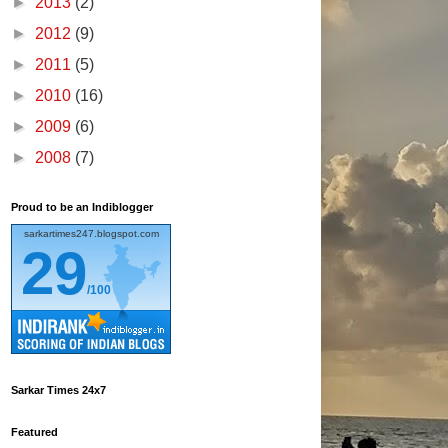
►
2013
(2)
►
2012
(9)
►
2011
(5)
►
2010
(16)
►
2009
(6)
►
2008
(7)
Proud to be an Indiblogger
sarkartimes247.blogspot.com
29
/100
Sarkar Times 24x7
Featured