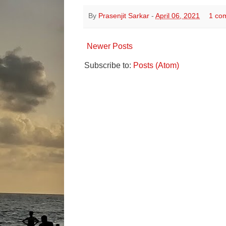
By
Prasenjit Sarkar
-
April 06, 2021
1 co
Newer Posts
Subscribe to:
Posts (Atom)