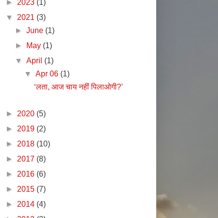
►
2023
(1)
▼
2021
(3)
►
June
(1)
►
May
(1)
▼
April
(1)
▼
Apr 06
(1)
‘लता, आज चाय नहीं पिलाओगी?’
►
2020
(5)
►
2019
(2)
►
2018
(10)
►
2017
(8)
►
2016
(6)
►
2015
(7)
►
2014
(4)