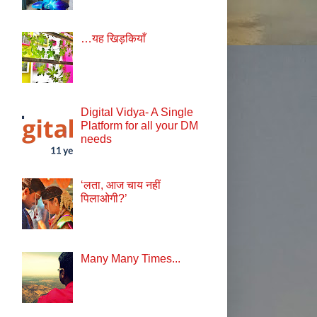
…यह खिड़कियाँ
Digital Vidya- A Single
Platform for all your DM
needs
‘लता, आज चाय नहीं
पिलाओगी?’
Many Many Times...