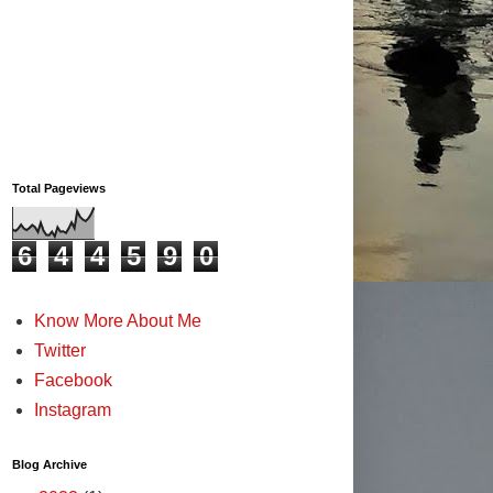
Total Pageviews
6
4
4
5
9
0
Know More About Me
Twitter
Facebook
Instagram
Blog Archive