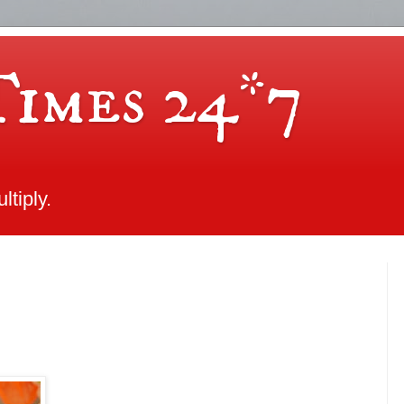
Times 24*7
tiply.